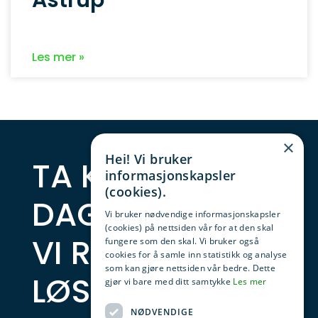
Astrup
Les mer »
×
Hei! Vi bruker
TA KONTAKT I
informasjonskapsler
(cookies).
DAG SÅ FINNER
Vi bruker nødvendige informasjonskapsler
(cookies) på nettsiden vår for at den skal
VI RIKTIG
fungere som den skal. Vi bruker også
cookies for å samle inn statistikk og analyse
som kan gjøre nettsiden vår bedre. Dette
LØSNING
gjør vi bare med ditt samtykke
Les mer
NØDVENDIGE