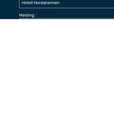
Melding
*
Send