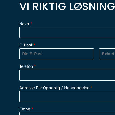
VI RIKTIG LØSNIN
Navn
*
E-Post
*
E
C
M
O
Telefon
*
A
N
I
F
L
I
R
M
Adresse For Oppdrag / Henvendelse
*
E
M
A
I
L
Emne
*