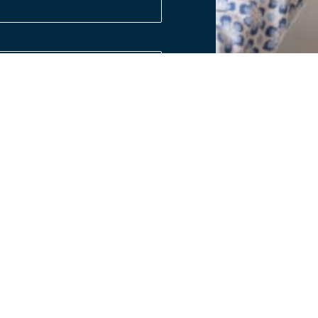
Sidekart
Tjenester