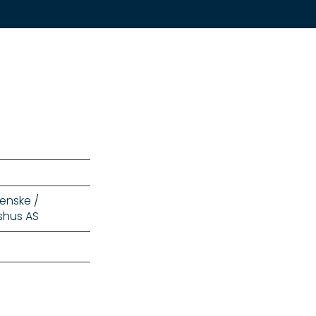
enske /
shus AS