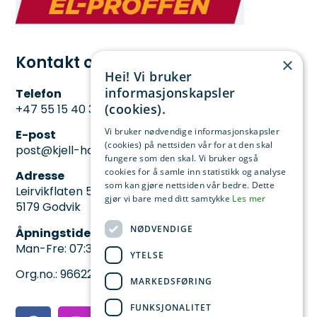
Kontakt oss
×
Hei! Vi bruker
informasjonskapsler
Telefon
(cookies).
+47 55 15 40 30
Vi bruker nødvendige informasjonskapsler
E-post
(cookies) på nettsiden vår for at den skal
post@kjell-hansen.no
fungere som den skal. Vi bruker også
cookies for å samle inn statistikk og analyse
Adresse
som kan gjøre nettsiden vår bedre. Dette
Leirvikflaten 5,
gjør vi bare med ditt samtykke
Les mer
5179 Godvik
NØDVENDIGE
Åpningstider
Man-Fre: 07:30 – 15:30
YTELSE
Org.no.: 966228024
MARKEDSFØRING
FUNKSJONALITET