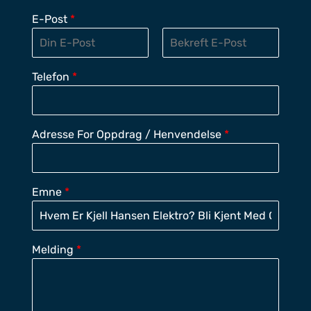
E-Post
*
E
C
M
O
Telefon
*
A
N
I
F
L
I
R
M
Adresse For Oppdrag / Henvendelse
*
E
M
A
I
L
Emne
*
Melding
*